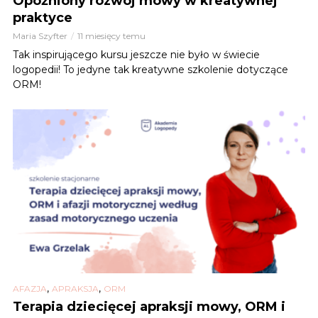
Opóźniony rozwój mowy w kreatywnej
praktyce
Maria Szyfter
11 miesięcy temu
Tak inspirującego kursu jeszcze nie było w świecie
logopedii! To jedyne tak kreatywne szkolenie dotyczące
ORM!
,
,
AFAZJA
APRAKSJA
ORM
Terapia dziecięcej apraksji mowy, ORM i