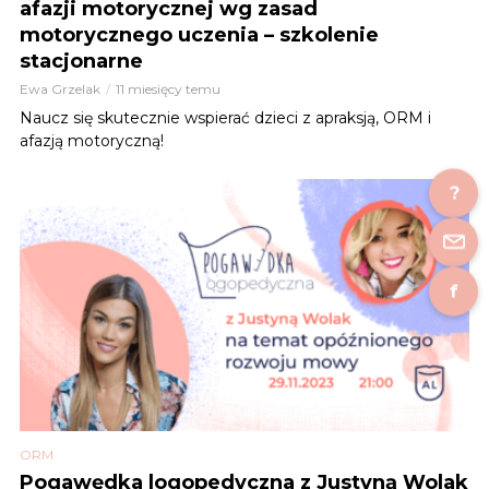
afazji motorycznej wg zasad
motorycznego uczenia – szkolenie
stacjonarne
Ewa Grzelak
11 miesięcy temu
Naucz się skutecznie wspierać dzieci z apraksją, ORM i
afazją motoryczną!
?
f
ORM
Pogawędka logopedyczna z Justyną Wolak