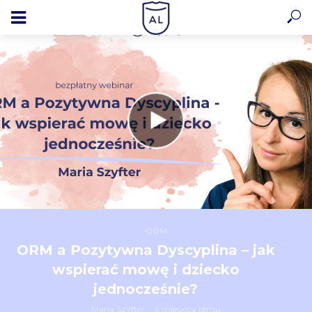
ORM
ORM a Pozytywna Dyscyplina – jak
wspierać mowę i dziecko
jednocześnie?
Maria Szyfter
6 miesięcy temu