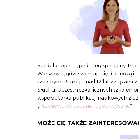
Surdologopeda, pedagog specjalny. Prac
Warszawie, gdzie zajmuje się diagnozą i 
szkolnym. Przez ponad 12 lat związana z Kli
Słuchu. Uczestniczka licznych szkoleń o
współautorka publikacji naukowych z dzi
„
Przesiewowe badania logopedyczne
”
MOŻE CIĘ TAKŻE ZAINTERESOWA