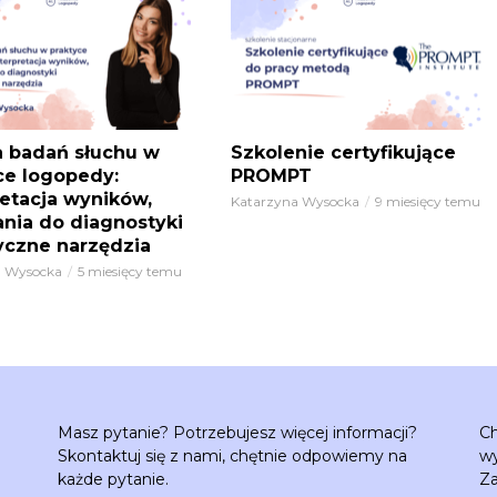
a badań słuchu w
Szkolenie certyfikujące
ce logopedy:
PROMPT
retacja wyników,
Katarzyna Wysocka
9 miesięcy temu
nia do diagnostyki
tyczne narzędzia
a Wysocka
5 miesięcy temu
Masz pytanie? Potrzebujesz więcej informacji?
Ch
Skontaktuj się z nami, chętnie odpowiemy na
wy
każde pytanie.
Za