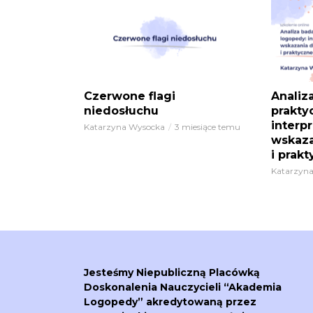
Czerwone flagi
Analiz
niedosłuchu
prakty
interp
Katarzyna Wysocka
3 miesiące temu
wskaza
i prak
Katarzyn
Jesteśmy Niepubliczną Placówką
Doskonalenia Nauczycieli “Akademia
Logopedy” akredytowaną przez