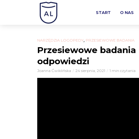
START
O NAS
,
NARZĘDZIA LOGOPEDY
PRZESIEWOWE BADANIA
Przesiewowe badania l
odpowiedzi
Joanna Ćwiklińska
24 sierpnia, 2021
1 min czytania