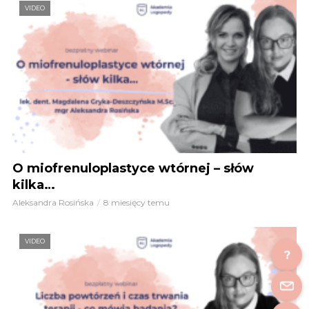
VIDEO
O miofrenuloplastyce wtórnej – słów
kilka…
Aleksandra Rosińska
8 miesięcy temu
VIDEO
?