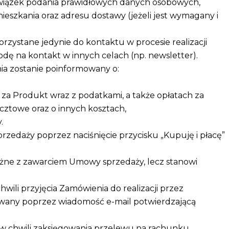
wiązek podania prawidłowych danych osobowych,
eszkania oraz adresu dostawy (jeżeli jest wymagany i
rzystane jedynie do kontaktu w procesie realizacji
odę na kontakt w innych celach (np. newsletter).
a zostanie poinformowany o:
za Produkt wraz z podatkami, a także opłatach za
ocztowe oraz o innych kosztach,
.
rzedaży poprzez naciśnięcie przycisku „Kupuję i płacę”
ażne z zawarciem Umowy sprzedaży, lecz stanowi
ili przyjęcia Zamówienia do realizacji przez
rmowany poprzez wiadomość e-mail potwierdzającą
 w chwili zaksięgowania przelewu na rachunku