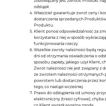
zobowiązany jest zwrócić Produkt naj
odstąpił.
Właściciel gwarantuje zwrot ceny i k
dostarczenia sprzedanych Produktów K
Produktu.
Klient ponosi odpowiedzialność za zm
korzystania z niej w sposób wykraczaj
funkcjonowania rzeczy.
Wszelkie zwroty należności będą regul
dni od otrzymania oświadczenia o od
sposobu zapłaty, jakiego użył Klient, 
Zwrot należności nie jest związany z 
ze zwrotem należności otrzymanych p
powrotem lub dostarczenia przez kon
tego, co nastąpi wcześniej.
Prawo do odstąpienia od umowy przy
elektroniczny (treści cyfrowe), chyba 
co Klient wyraził wyraźną zgodę.