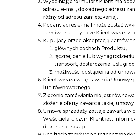
Wypełniając formularz Klient ma obo
adresu e-mail, dokładnego adresu zami
różny od adresu zamieszkania).
Podany adres e-mail może zostać wyko
zamówienia, chyba że Klient wyrazi zg
Kupujący przed akceptacją Zamówieni
głównych cechach Produktu,
łącznej cenie lub wynagrodzeniu 
transport, dostarczenie, usługi p
możliwości odstąpienia od umowy
Klient wyraża wolę zawarcia Umowy sp
lub równoważnego.
Złożenie zamówienia nie jest równow
złożenie oferty zawarcia takiej umowy.
Umowa sprzedaży zostaje zawarta w chw
Właściciela, o czym Klient jest info
dokonanie zakupu.
Realizacja zamówienia rozpoczyna się