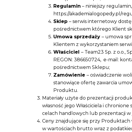
Regulamin
– niniejszy regulami
https://akademialogopedy.pl/reg
Sklep
– serwis internetowy dost
pośrednictwem którego Klient s
Umowa sprzedaży
– umowa spr
Klientem z wykorzystaniem serw
Właściciel
– Team23 Sp. z o.o., 
REGON: 386650724, e-mail: kont
pośrednictwem Sklepu;
Zamówienie
– oświadczenie wol
stanowiące ofertę zawarcia umowy
Produktu.
Materiały użyte do prezentacji produktó
własność jego Właściciela i chronione 
celach handlowych lub prezentacji w 
Ceny znajdujące się przy Produktach 
w wartościach brutto wraz z podatki