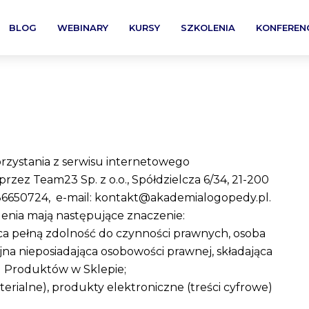
BLOG
WEBINARY
KURSY
SZKOLENIA
KONFEREN
orzystania z serwisu internetowego
ez Team23 Sp. z o.o., Spółdzielcza 6/34, 21-200
86650724, e-mail: kontakt@akademialogopedy.pl.
lenia mają następujące znaczenie:
ąca pełną zdolność do czynności prawnych, osoba
na nieposiadająca osobowości prawnej, składająca
 Produktów w Sklepie;
terialne), produkty elektroniczne (treści cyfrowe)