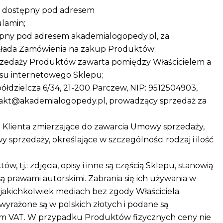
n, dostępny pod adresem
ulamin;
ępny pod adresem akademialogopedy.pl, za
kłada Zamówienia na zakup Produktów;
zedaży Produktów zawarta pomiędzy Właścicielem a
isu internetowego Sklepu;
Spółdzielcza 6/34, 21-200 Parczew, NIP: 9512504903,
akt@akademialogopedy.pl, prowadzący sprzedaż za
i Klienta zmierzające do zawarcia Umowy sprzedaży,
 sprzedaży, określające w szczególności rodzaj i ilość
w, tj.: zdjęcia, opisy i inne są częścią Sklepu, stanowią
są prawami autorskimi. Zabrania się ich używania w
jakichkolwiek mediach bez zgody Właściciela.
wyrażone są w polskich złotych i podane są
em VAT. W przypadku Produktów fizycznych ceny nie