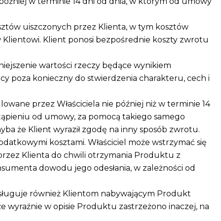
później w terminie 14 dni od dnia, w którym od umowy
osztów uiszczonych przez Klienta, w tym kosztów
lientowi. Klient ponosi bezpośrednie koszty zwrotu
niejszenie wartości rzeczy będące wynikiem
ący poza konieczny do stwierdzenia charakteru, cech i
owane przez Właściciela nie później niż w terminie 14
stąpieniu od umowy, za pomocą takiego samego
chyba że Klient wyraził zgodę na inny sposób zwrotu.
dodatkowymi kosztami. Właściciel może wstrzymać się
rzez Klienta do chwili otrzymania Produktu z
sumenta dowodu jego odesłania, w zależności od
sługuje również Klientom nabywającym Produkt
że wyraźnie w opisie Produktu zastrzeżono inaczej, na