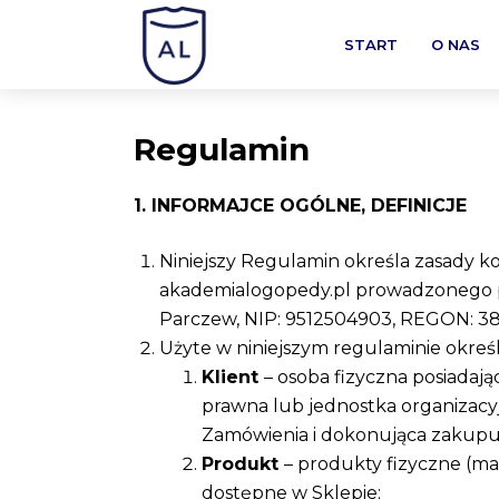
START
O NAS
Regulamin
1. INFORMAJCE OGÓLNE, DEFINICJE
Niniejszy Regulamin określa zasady k
akademialogopedy.pl prowadzonego prz
Parczew, NIP: 9512504903, REGON: 3
Użyte w niniejszym regulaminie okreś
Klient
– osoba fizyczna posiadaj
prawna lub jednostka organizacyj
Zamówienia i dokonująca zakupu
Produkt
– produkty fizyczne (ma
dostępne w Sklepie;