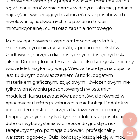
Omówienie każdego z proponowanych tematów składa
się z 5 partii: omówienia normy w danym zakresie, podania
najczęściej występujących zaburzeń oraz sposobów ich
niwelowania, adekwatnych dla poziomu terapii
miofunkcjonalnej, quizu oraz zadania domowego.
Moduły opracowane i zaprezentowane są w krótki,
rzeczowy, dynamiczny sposób, z podaniem tekstów
źródłowych, narzędzi diagnostycznych, dostępnych skal,
jak np. Drooling Impact Scale, skala Likerta czy skale oceny
wędzidełek języka czy warg. Wiedza teoretyczna poparta
jest tu dużym doświadczeniem Autorki, bogatym
materiałem graficznym, zdjęciowym i ćwiczeniowym, nie
tylko w omówieniu prezentowanych w ostatnich
modułach kursu przypadków pacjentów, ale również w
opracowaniu każdego zaburzenia miofunkcji. Dodatek w
postaci demonstracji narzędzi badawczych i pomocy
terapeutycznych przy każdym module oraz sposobu ich
?
doboru i wykorzystania w procesie diagnostyczno-
terapeutycznym, pomaga budować profesjonalny
warsztat logopedy. Quiz, kończący każdą lekcję w module,