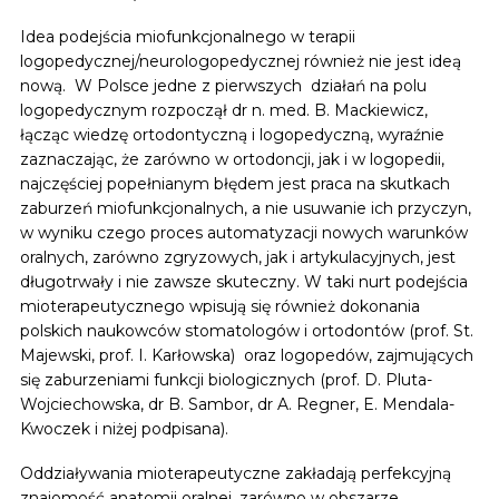
Idea podejścia miofunkcjonalnego w terapii
logopedycznej/neurologopedycznej również nie jest ideą
nową. W Polsce jedne z pierwszych działań na polu
logopedycznym rozpoczął dr n. med. B. Mackiewicz,
łącząc wiedzę ortodontyczną i logopedyczną, wyraźnie
zaznaczając, że zarówno w ortodoncji, jak i w logopedii,
najczęściej popełnianym błędem jest praca na skutkach
zaburzeń miofunkcjonalnych, a nie usuwanie ich przyczyn,
w wyniku czego proces automatyzacji nowych warunków
oralnych, zarówno zgryzowych, jak i artykulacyjnych, jest
długotrwały i nie zawsze skuteczny. W taki nurt podejścia
mioterapeutycznego wpisują się również dokonania
polskich naukowców stomatologów i ortodontów (prof. St.
Majewski, prof. I. Karłowska) oraz logopedów, zajmujących
się zaburzeniami funkcji biologicznych (prof. D. Pluta-
Wojciechowska, dr B. Sambor, dr A. Regner, E. Mendala-
Kwoczek i niżej podpisana).
Oddziaływania mioterapeutyczne zakładają perfekcyjną
znajomość anatomii oralnej, zarówno w obszarze