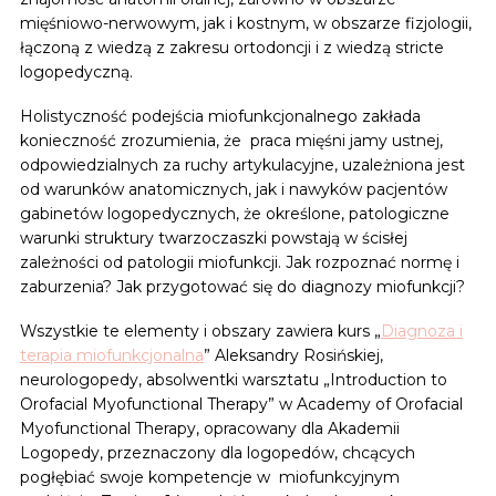
mięśniowo-nerwowym, jak i kostnym, w obszarze fizjologii,
łączoną z wiedzą z zakresu ortodoncji i z wiedzą stricte
logopedyczną.
Holistyczność podejścia miofunkcjonalnego zakłada
konieczność zrozumienia, że praca mięśni jamy ustnej,
odpowiedzialnych za ruchy artykulacyjne, uzależniona jest
od warunków anatomicznych, jak i nawyków pacjentów
gabinetów logopedycznych, że określone, patologiczne
warunki struktury twarzoczaszki powstają w ścisłej
zależności od patologii miofunkcji. Jak rozpoznać normę i
zaburzenia? Jak przygotować się do diagnozy miofunkcji?
Wszystkie te elementy i obszary zawiera kurs „
Diagnoza i
terapia miofunkcjonalna
” Aleksandry Rosińskiej,
neurologopedy, absolwentki warsztatu „Introduction to
Orofacial Myofunctional Therapy” w Academy of Orofacial
Myofunctional Therapy, opracowany dla Akademii
Logopedy, przeznaczony dla logopedów, chcących
pogłębiać swoje kompetencje w miofunkcyjnym