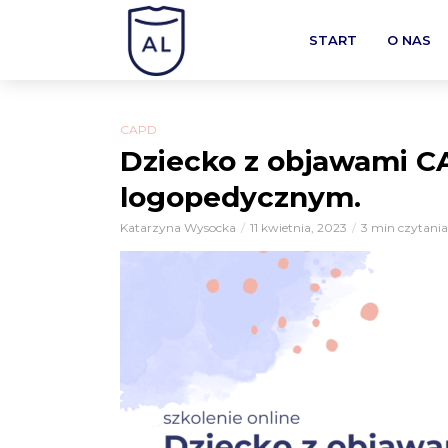
START
O NAS
CAPD
Dziecko z objawami C
logopedycznym.
Katarzyna Wysocka
11 kwietnia, 2023
3 min czytania