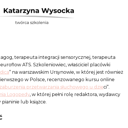
gog, terapeuta integracji sensorycznej, terapeuta
roflow ATS. Szkoleniowiec, właściciel placówki
dica
” na warszawskim Ursynowie, w której jest również
pierwszego w Polsce, recenzowanego kursu online
 zaburzenia przetwarzania słuchowego u dzie
ci”.
ia Logopedy
, w której pełni rolę redaktora, wydawcy
pianinie lub książce.
Ć