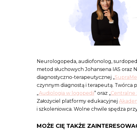
Neurologopeda, audiofonolog, surdopeda
metod słuchowych Johansena IAS oraz Neu
diagnostyczno-terapeutycznej „
SupraMe
czynnym diagnostą i terapeutą. Twórca 
„
Audiologia w logopedii
” oraz „
Centralne
Założyciel platformy edukacyjnej
Akadem
i szkoleniowca. Wolne chwile spędza przy 
MOŻE CIĘ TAKŻE ZAINTERESOWA