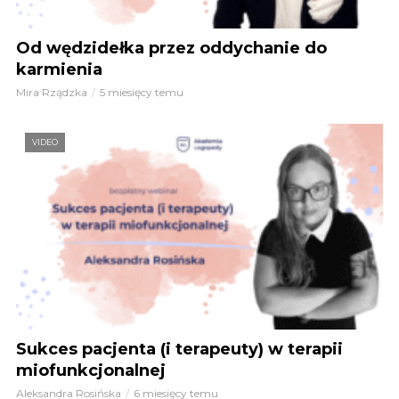
Od wędzidełka przez oddychanie do
karmienia
Mira Rządzka
5 miesięcy temu
VIDEO
Sukces pacjenta (i terapeuty) w terapii
miofunkcjonalnej
Aleksandra Rosińska
6 miesięcy temu