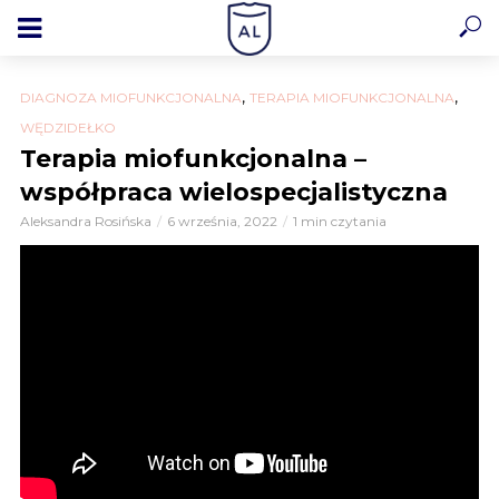
,
,
DIAGNOZA MIOFUNKCJONALNA
TERAPIA MIOFUNKCJONALNA
WĘDZIDEŁKO
Terapia miofunkcjonalna –
współpraca wielospecjalistyczna
Aleksandra Rosińska
6 września, 2022
1 min czytania