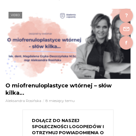
?
VIDEO
f
O miofrenuloplastyce wtórnej – słów
kilka…
Aleksandra Rosińska
8 miesięcy temu
DOŁĄCZ DO NASZEJ
SPOŁECZNOŚCI LOGOPEDÓW I
OTRZYMUJ POWIADOMIENIA O