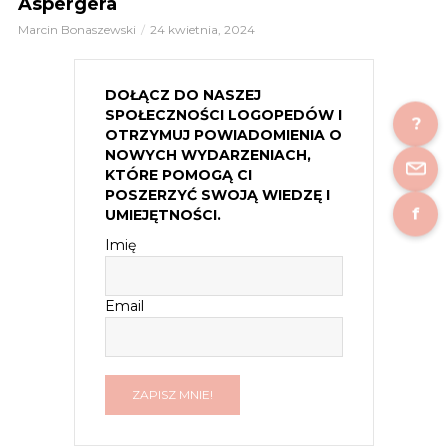
Aspergera
Marcin Bonaszewski
24 kwietnia, 2024
DOŁĄCZ DO NASZEJ
SPOŁECZNOŚCI LOGOPEDÓW I
?
OTRZYMUJ POWIADOMIENIA O
NOWYCH WYDARZENIACH,
KTÓRE POMOGĄ CI
POSZERZYĆ SWOJĄ WIEDZĘ I
f
UMIEJĘTNOŚCI.
Imię
Email